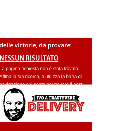
delle vittorie, da provare:
NESSUN RISULTATO
La pagina richiesta non è stata trovata.
Affina la tua ricerca, o utilizza la barra di
navigazione qui sopra per trovare il post.