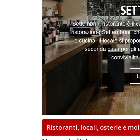
SET
Settembrini ristorante è il 
ristorazione Settembrini, c
e cucina. Il locale si pro
seconda casa per gli a
convivialit
L
Ristoranti, locali, osterie e mol