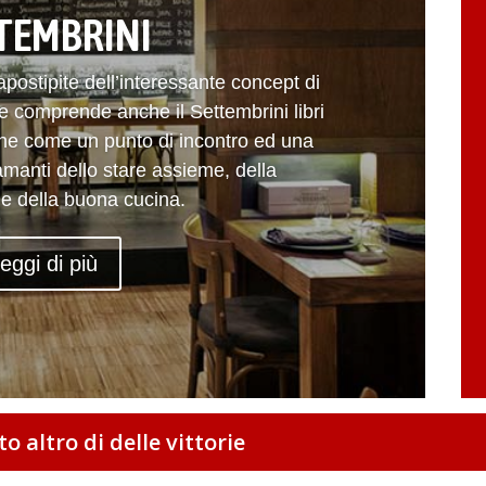
TEMBRINI
capostipite dell’interessante concept di
he comprende anche il Settembrini libri
pone come un punto di incontro ed una
manti dello stare assieme, della
à e della buona cucina.
eggi di più
to altro di delle vittorie