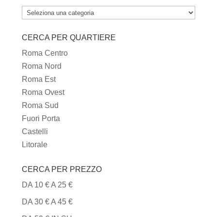
TUTTI
I
CERCA PER QUARTIERE
TIPI
DI
Roma Centro
CUCINA
Roma Nord
Roma Est
Roma Ovest
Roma Sud
Fuori Porta
Castelli
Litorale
CERCA PER PREZZO
DA 10 € A 25 €
DA 30 € A 45 €