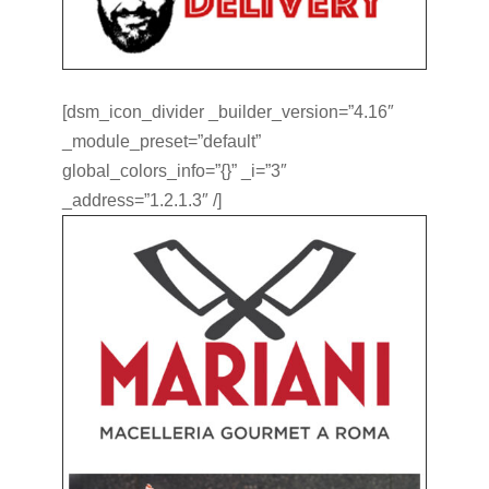
[dsm_icon_divider _builder_version=”4.16″
_module_preset=”default”
global_colors_info=”{}” _i=”3″
_address=”1.2.1.3″ /]