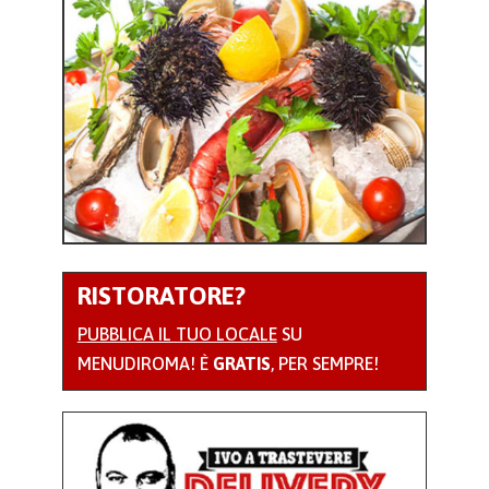
RISTORATORE?
PUBBLICA IL TUO LOCALE
SU
MENUDIROMA! È
GRATIS
, PER SEMPRE!