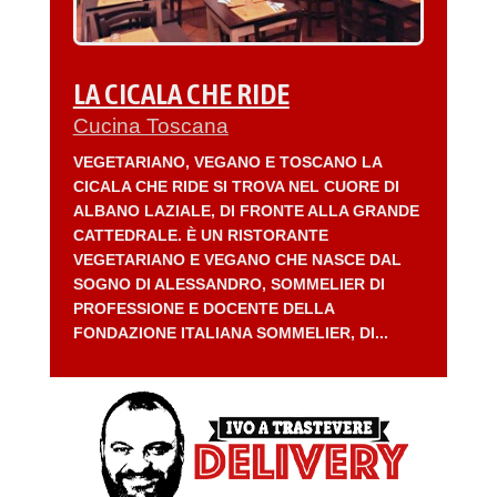
LA CICALA CHE RIDE
Cucina Toscana
VEGETARIANO, VEGANO E TOSCANO LA
CICALA CHE RIDE SI TROVA NEL CUORE DI
ALBANO LAZIALE, DI FRONTE ALLA GRANDE
CATTEDRALE. È UN RISTORANTE
VEGETARIANO E VEGANO CHE NASCE DAL
SOGNO DI ALESSANDRO, SOMMELIER DI
PROFESSIONE E DOCENTE DELLA
FONDAZIONE ITALIANA SOMMELIER, DI...