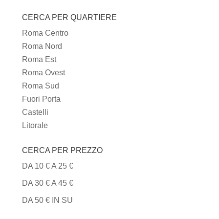
I
CERCA PER QUARTIERE
TIPI
DI
Roma Centro
CUCINA
Roma Nord
Roma Est
Roma Ovest
Roma Sud
Fuori Porta
Castelli
Litorale
CERCA PER PREZZO
DA 10 € A 25 €
DA 30 € A 45 €
DA 50 € IN SU