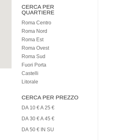
CERCA PER
TIPI
QUARTIERE
DI
Roma Centro
CUCINA
Roma Nord
Roma Est
Roma Ovest
Roma Sud
Fuori Porta
Castelli
Litorale
CERCA PER PREZZO
DA 10 € A 25 €
DA 30 € A 45 €
DA 50 € IN SU