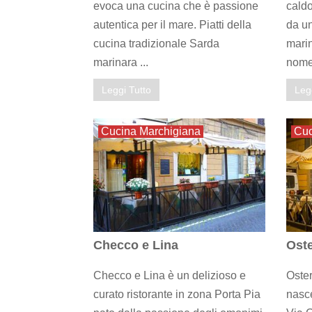
evoca una cucina che è passione
caldo
autentica per il mare. Piatti della
da un
cucina tradizionale Sarda
marin
marinara ...
nomen
Leggi Tutto
Leg
Cucina Marchigiana
Cuc
Checco e Lina
Oste
Checco e Lina è un delizioso e
Oster
curato ristorante in zona Porta Pia
nasce