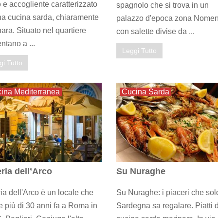
 e accogliente caratterizzato
spagnolo che si trova in un
a cucina sarda, chiaramente
palazzo d'epoca zona Nome
ara. Situato nel quartiere
con salette divise da ...
tano a ...
Leggi Tutto
gi Tutto
ina Mediterranea
Cucina Sarda
ria dell’Arco
Su Nuraghe
ia dell'Arco è un locale che
Su Nuraghe: i piaceri che sol
 più di 30 anni fa a Roma in
Sardegna sa regalare. Piatti d