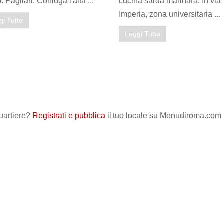
. Pagliari. Coniuga l'alta ...
cucina sarda marinara. In via
Imperia, zona universitaria ...
gi Tutto
Leggi Tutto
quartiere?
Registrati e pubblica
il tuo locale su Menudiroma.com