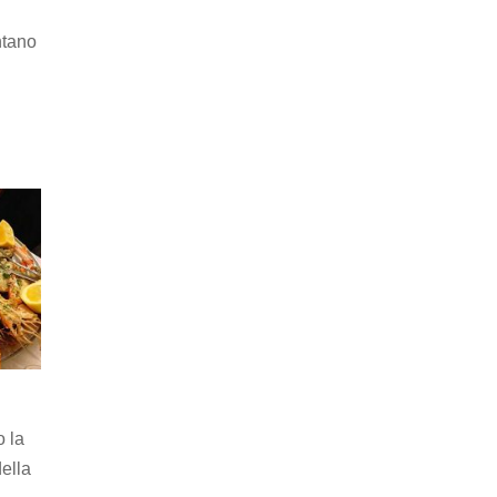
ntano
o la
ella