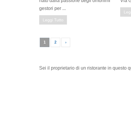
nato dalla passione degli omonimi
Via G
gestori per ...
Leg
Leggi Tutto
1
2
›
Sei il proprietario di un ristorante in questo 