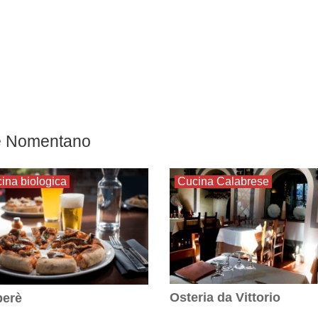
ere Nomentano
ina biologica
Cucina Calabrese
Osteria da Vittorio
berè