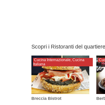
Scopri i Ristoranti del quarti
Cucina Internazionale
,
Cucina
Cuc
Italiana
Breccia Bistrot
Ber