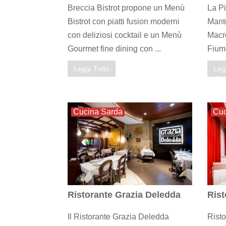
Breccia Bistrot propone un Menù
La Pi
Bistrot con piatti fusion moderni
Mant
con deliziosi cocktail e un Menù
Macro
Gourmet fine dining con ...
Fiume
Leggi Tutto
Leg
Cucina Sarda
Cuc
Ristorante Grazia Deledda
Rist
Il Ristorante Grazia Deledda
Risto