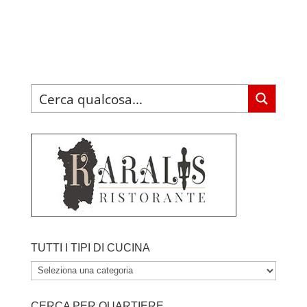
TUTTI I TIPI DI CUCINA
TUTTI
I
CERCA PER QUARTIERE
TIPI