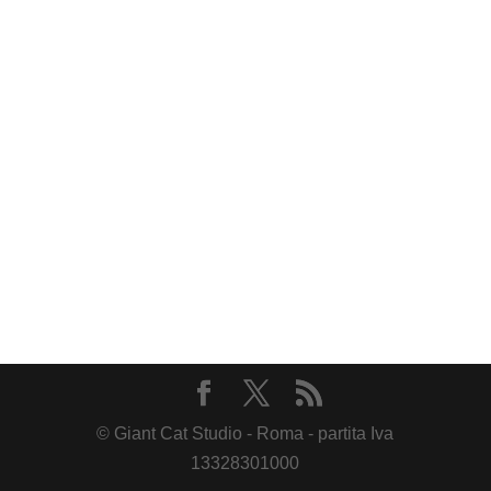
© Giant Cat Studio - Roma - partita Iva
13328301000