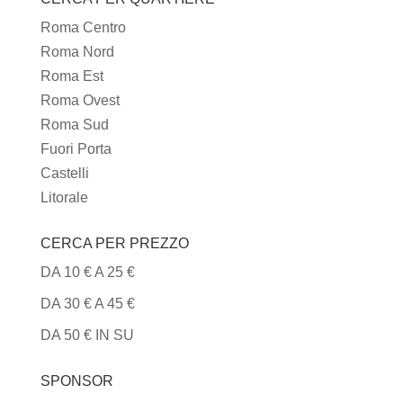
DI
Roma Centro
CUCINA
Roma Nord
Roma Est
Roma Ovest
Roma Sud
Fuori Porta
Castelli
Litorale
CERCA PER PREZZO
DA 10 € A 25 €
DA 30 € A 45 €
DA 50 € IN SU
SPONSOR