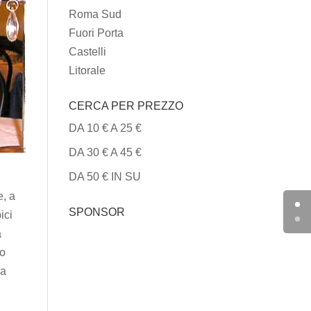
Roma Sud
Fuori Porta
Castelli
Litorale
CERCA PER PREZZO
DA 10 € A 25 €
DA 30 € A 45 €
DA 50 € IN SU
e, a
SPONSOR
ici
a
ro
ra