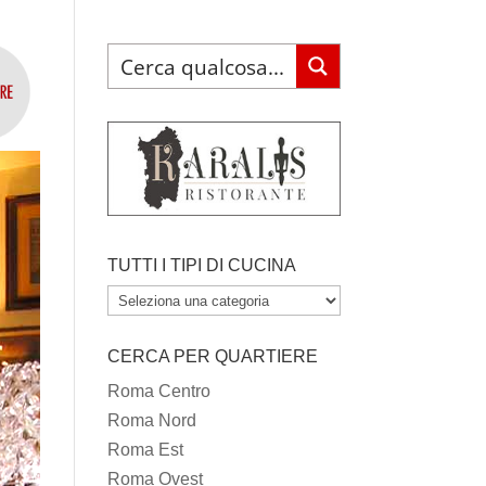
TUTTI I TIPI DI CUCINA
TUTTI
I
CERCA PER QUARTIERE
TIPI
DI
Roma Centro
CUCINA
Roma Nord
Roma Est
Roma Ovest