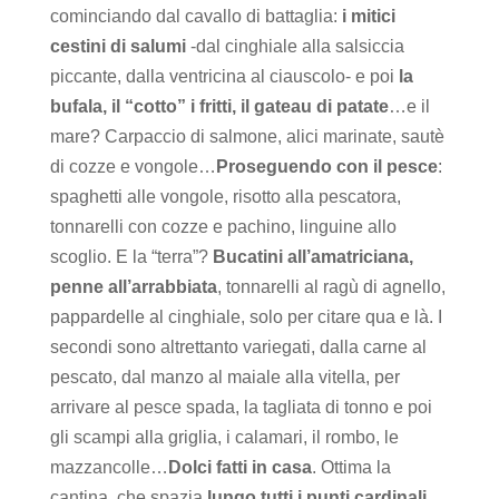
cominciando dal cavallo di battaglia:
i mitici
cestini di salumi
-dal cinghiale alla salsiccia
piccante, dalla ventricina al ciauscolo- e poi
la
bufala, il “cotto” i fritti, il gateau di patate
…e il
mare? Carpaccio di salmone, alici marinate, sautè
di cozze e vongole…
Proseguendo con il pesce
:
spaghetti alle vongole, risotto alla pescatora,
tonnarelli con cozze e pachino, linguine allo
scoglio. E la “terra”?
Bucatini all’amatriciana,
penne all’arrabbiata
, tonnarelli al ragù di agnello,
pappardelle al cinghiale, solo per citare qua e là. I
secondi sono altrettanto variegati, dalla carne al
pescato, dal manzo al maiale alla vitella, per
arrivare al pesce spada, la tagliata di tonno e poi
gli scampi alla griglia, i calamari, il rombo, le
mazzancolle…
Dolci fatti in casa
. Ottima la
cantina, che spazia
lungo tutti i punti cardinali