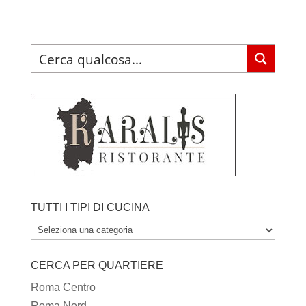
TUTTI I TIPI DI CUCINA
TUTTI
I
CERCA PER QUARTIERE
TIPI
DI
Roma Centro
CUCINA
Roma Nord