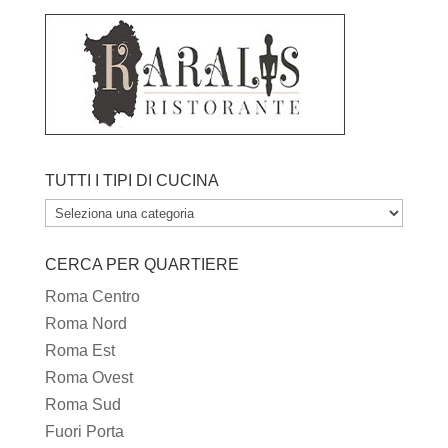
TUTTI I TIPI DI CUCINA
TUTTI
I
CERCA PER QUARTIERE
TIPI
DI
Roma Centro
CUCINA
Roma Nord
Roma Est
Roma Ovest
Roma Sud
Fuori Porta