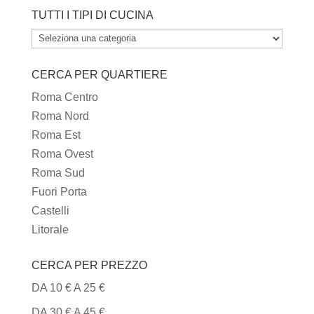
TUTTI I TIPI DI CUCINA
TUTTI
I
CERCA PER QUARTIERE
TIPI
DI
Roma Centro
CUCINA
Roma Nord
Roma Est
Roma Ovest
Roma Sud
Fuori Porta
Castelli
Litorale
CERCA PER PREZZO
DA 10 € A 25 €
DA 30 € A 45 €