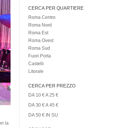
I
CERCA PER QUARTIERE
TIPI
DI
Roma Centro
CUCINA
Roma Nord
Roma Est
Roma Ovest
Roma Sud
Fuori Porta
Castelli
Litorale
CERCA PER PREZZO
DA 10 € A 25 €
DA 30 € A 45 €
DA 50 € IN SU
on la