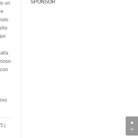
SPONSOR
to un
le
noto
ello
Nel
alla
ezioso
 con
tino
5 |