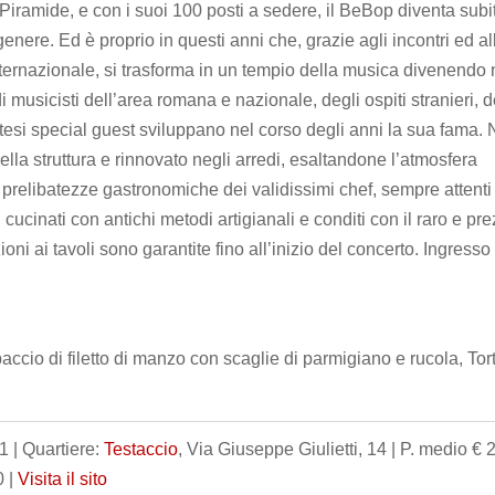
Piramide, e con i suoi 100 posti a sedere, il BeBop diventa subi
genere. Ed è proprio in questi anni che, grazie agli incontri ed al
nternazionale, si trasforma in un tempio della musica divenendo 
di musicisti dell’area romana e nazionale, degli ospiti stranieri, d
tesi special guest sviluppano nel corso degli anni la sua fama. 
ella struttura e rinnovato negli arredi, esaltandone l’atmosfera
prelibatezze gastronomiche dei validissimi chef, sempre attenti 
 cucinati con antichi metodi artigianali e conditi con il raro e pr
oni ai tavoli sono garantite fino all’inizio del concerto. Ingresso
accio di filetto di manzo con scaglie di parmigiano e rucola, Tor
 | Quartiere:
Testaccio
, Via Giuseppe Giulietti, 14 | P. medio € 2
0 |
Visita il sito