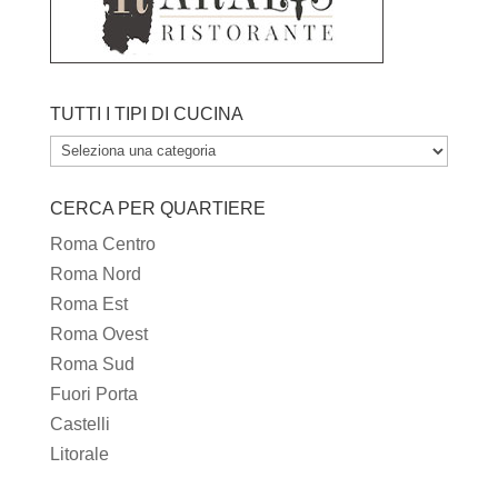
TUTTI I TIPI DI CUCINA
TUTTI
I
CERCA PER QUARTIERE
TIPI
DI
Roma Centro
CUCINA
Roma Nord
Roma Est
Roma Ovest
Roma Sud
Fuori Porta
Castelli
Litorale