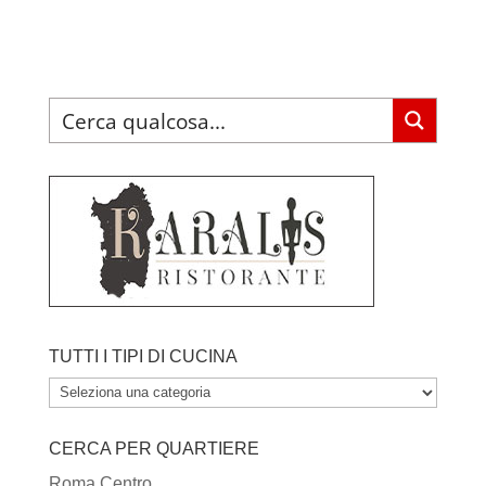
TUTTI I TIPI DI CUCINA
TUTTI
I
CERCA PER QUARTIERE
TIPI
DI
Roma Centro