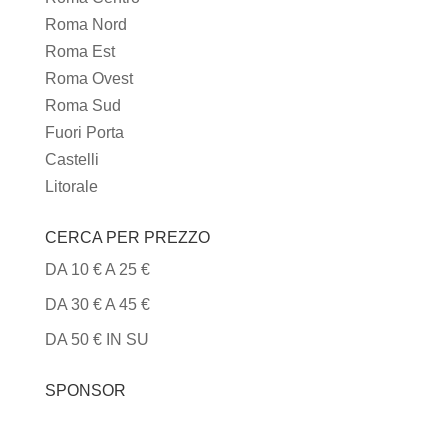
CUCINA
Roma Nord
Roma Est
Roma Ovest
Roma Sud
Fuori Porta
Castelli
Litorale
CERCA PER PREZZO
DA 10 € A 25 €
DA 30 € A 45 €
DA 50 € IN SU
SPONSOR