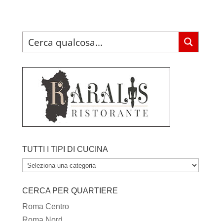
TUTTI I TIPI DI CUCINA
TUTTI
I
CERCA PER QUARTIERE
TIPI
DI
Roma Centro
CUCINA
Roma Nord