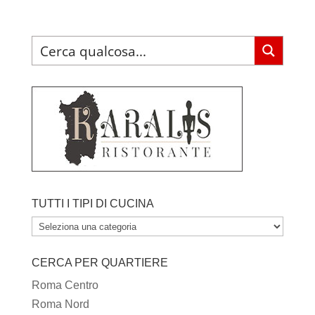
TUTTI I TIPI DI CUCINA
TUTTI
I
CERCA PER QUARTIERE
TIPI
DI
Roma Centro
CUCINA
Roma Nord