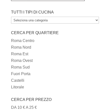
TUTTI I TIPI DI CUCINA
TUTTI
I
CERCA PER QUARTIERE
TIPI
DI
Roma Centro
CUCINA
Roma Nord
Roma Est
Roma Ovest
Roma Sud
Fuori Porta
Castelli
Litorale
CERCA PER PREZZO
DA 10 € A 25 €