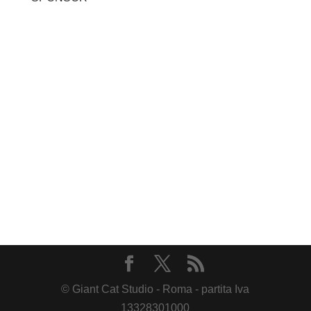
© Giant Cat Studio - Roma - partita Iva
13328301000