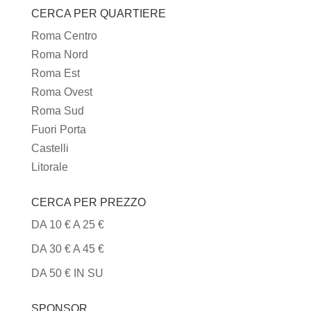
CERCA PER QUARTIERE
TIPI
DI
Roma Centro
CUCINA
Roma Nord
Roma Est
Roma Ovest
Roma Sud
Fuori Porta
Castelli
Litorale
CERCA PER PREZZO
DA 10 € A 25 €
DA 30 € A 45 €
DA 50 € IN SU
SPONSOR