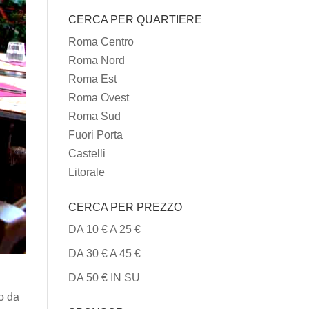
I
CERCA PER QUARTIERE
TIPI
DI
Roma Centro
CUCINA
Roma Nord
Roma Est
Roma Ovest
Roma Sud
Fuori Porta
Castelli
Litorale
CERCA PER PREZZO
DA 10 € A 25 €
DA 30 € A 45 €
DA 50 € IN SU
to da