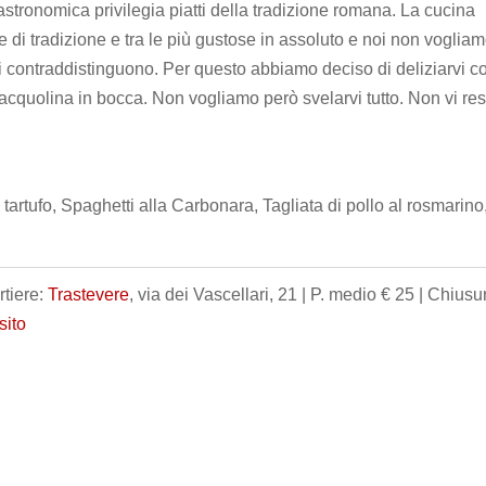
gastronomica privilegia piatti della tradizione romana. La cucina
e di tradizione e tra le più gustose in assoluto e noi non voglia
ci contraddistinguono. Per questo abbiamo deciso di deliziarvi c
’acquolina in bocca. Non vogliamo però svelarvi tutto. Non vi res
 tartufo, Spaghetti alla Carbonara, Tagliata di pollo al rosmarino
rtiere:
Trastevere
, via dei Vascellari, 21 | P. medio € 25 | Chiusu
 sito