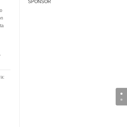
SPONSOR
mo
on
ta
,
ra: