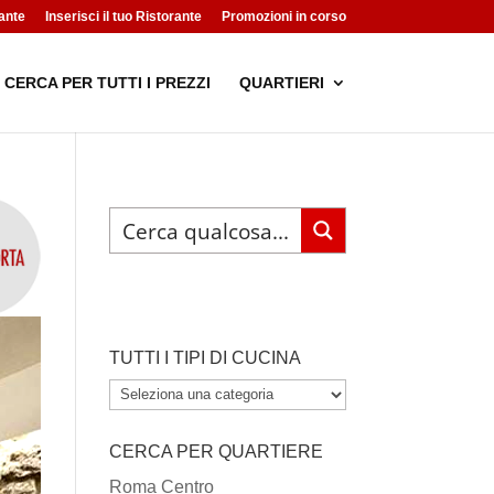
ante
Inserisci il tuo Ristorante
Promozioni in corso
CERCA PER TUTTI I PREZZI
QUARTIERI
TUTTI I TIPI DI CUCINA
TUTTI
I
CERCA PER QUARTIERE
TIPI
DI
Roma Centro