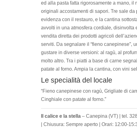
ed alla pasta fatta rigorosamente a mano, il m
originali accostamenti di sapori. Tre sale da
evidenza con il restauro, e la cantina sottost
avvolti in una atmosfera cordiale, disinvolta 
vendita diretta dei prodotti agricoli dell’azien
serviti. Da segnalare il “fieno canepinese”, 
gustare in diverse versioni: al ragù, al pro
molto altro. Tra i piatti a base di carne segn
patate al forno. Ampia la cantina, con vini se
Le specialità del locale
“Fieno canepinese con ragù, Grigliate di car
Cinghiale con patate al forno.”
Il calice e la stella
– Canepina (VT) | tel. 32
| Chiusura: Sempre aperto | Orari: 12:00-15: