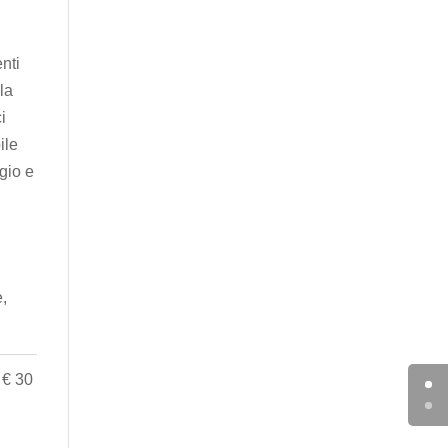
enti
la
i
ile
gio e
e,
 € 30