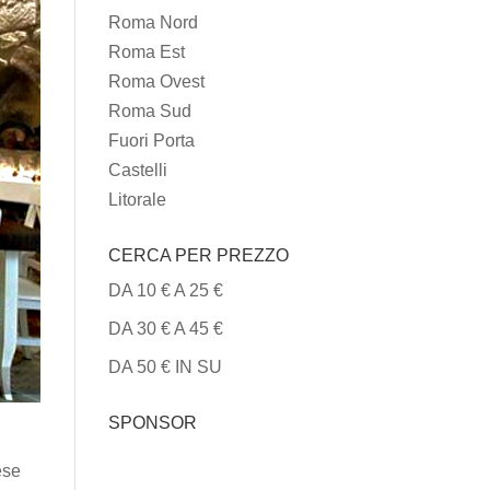
CUCINA
Roma Nord
Roma Est
Roma Ovest
Roma Sud
Fuori Porta
Castelli
Litorale
CERCA PER PREZZO
DA 10 € A 25 €
DA 30 € A 45 €
DA 50 € IN SU
SPONSOR
ese