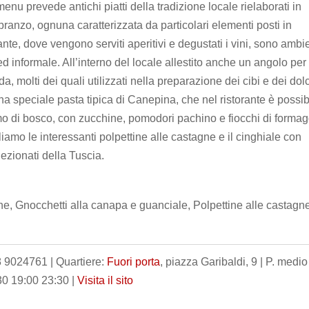
enu prevede antichi piatti della tradizione locale rielaborati in
 pranzo, ognuna caratterizzata da particolari elementi posti in
ante, dove vengono serviti aperitivi e degustati i vini, sono ambi
ed informale. All’interno del locale allestito anche un angolo per 
da, molti dei quali utilizzati nella preparazione dei cibi e dei dolc
una speciale pasta tipica di Canepina, che nel ristorante è possib
fumo di bosco, con zucchine, pomodori pachino e fiocchi di formag
aliamo le interessanti polpettine alle castagne e il cinghiale con
lezionati della Tuscia.
ne, Gnocchetti alla canapa e guanciale, Polpettine alle castagn
8 9024761 | Quartiere:
Fuori porta
, piazza Garibaldi, 9 | P. medio
30 19:00 23:30 |
Visita il sito