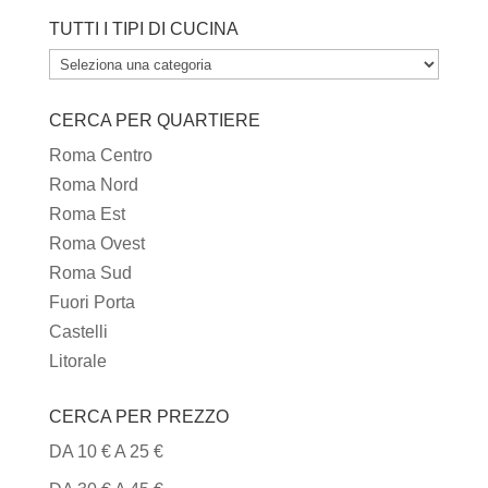
TUTTI I TIPI DI CUCINA
TUTTI
I
CERCA PER QUARTIERE
TIPI
DI
Roma Centro
CUCINA
Roma Nord
Roma Est
Roma Ovest
Roma Sud
Fuori Porta
Castelli
Litorale
CERCA PER PREZZO
DA 10 € A 25 €