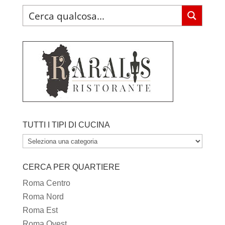
TUTTI I TIPI DI CUCINA
TUTTI
I
CERCA PER QUARTIERE
TIPI
DI
Roma Centro
CUCINA
Roma Nord
Roma Est
Roma Ovest