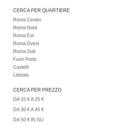
I
CERCA PER QUARTIERE
TIPI
DI
Roma Centro
CUCINA
Roma Nord
Roma Est
Roma Ovest
Roma Sud
Fuori Porta
Castelli
Litorale
CERCA PER PREZZO
DA 10 € A 25 €
DA 30 € A 45 €
DA 50 € IN SU