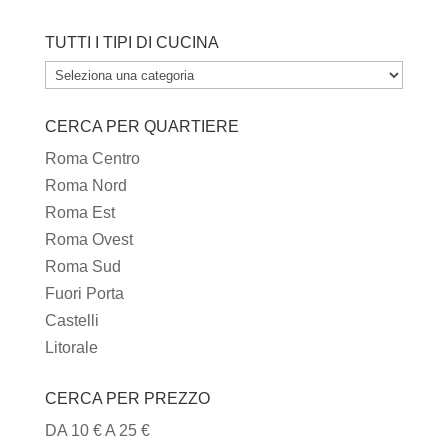
TUTTI I TIPI DI CUCINA
TUTTI
I
CERCA PER QUARTIERE
TIPI
DI
Roma Centro
CUCINA
Roma Nord
Roma Est
Roma Ovest
Roma Sud
Fuori Porta
Castelli
Litorale
CERCA PER PREZZO
DA 10 € A 25 €