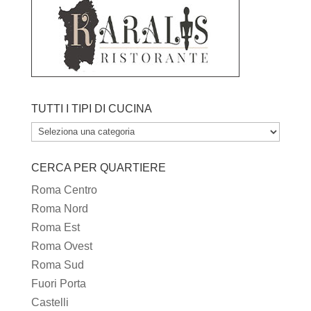
TUTTI I TIPI DI CUCINA
TUTTI
I
CERCA PER QUARTIERE
TIPI
DI
Roma Centro
CUCINA
Roma Nord
Roma Est
Roma Ovest
Roma Sud
Fuori Porta
Castelli