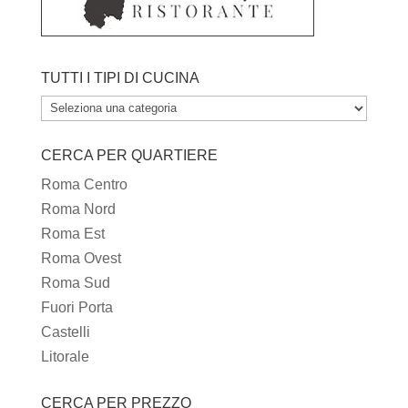
TUTTI I TIPI DI CUCINA
TUTTI
I
CERCA PER QUARTIERE
TIPI
DI
Roma Centro
CUCINA
Roma Nord
Roma Est
Roma Ovest
Roma Sud
Fuori Porta
Castelli
Litorale
CERCA PER PREZZO