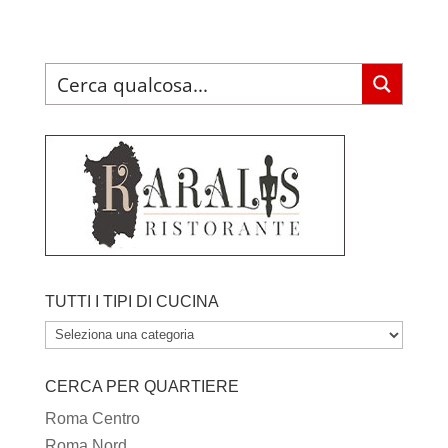
TUTTI I TIPI DI CUCINA
TUTTI
I
CERCA PER QUARTIERE
TIPI
DI
Roma Centro
CUCINA
Roma Nord