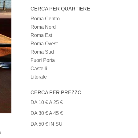
I
CERCA PER QUARTIERE
TIPI
DI
Roma Centro
CUCINA
Roma Nord
Roma Est
Roma Ovest
Roma Sud
Fuori Porta
Castelli
Litorale
CERCA PER PREZZO
DA 10 € A 25 €
DA 30 € A 45 €
DA 50 € IN SU
o.