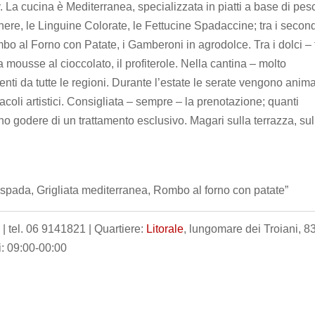
y. La cucina è Mediterranea, specializzata in piatti a base di pes
enere, le Linguine Colorate, le Fettucine Spadaccine; tra i second
bo al Forno con Patate, i Gamberoni in agrodolce. Tra i dolci – t
 la mousse al cioccolato, il profiterole. Nella cantina – molto
nti da tutte le regioni. Durante l’estate le serate vengono anim
acoli artistici. Consigliata – sempre – la prenotazione; quanti
godere di un trattamento esclusivo. Magari sulla terrazza, sul
 spada, Grigliata mediterranea, Rombo al forno con patate”
 tel. 06 9141821 | Quartiere:
Litorale
, lungomare dei Troiani, 83
i: 09:00-00:00