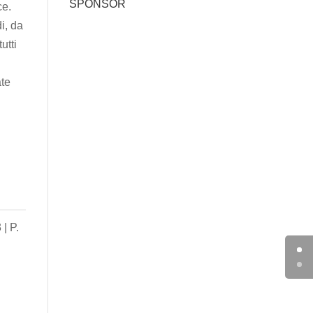
SPONSOR
ce.
i, da
utti
ate
 | P.