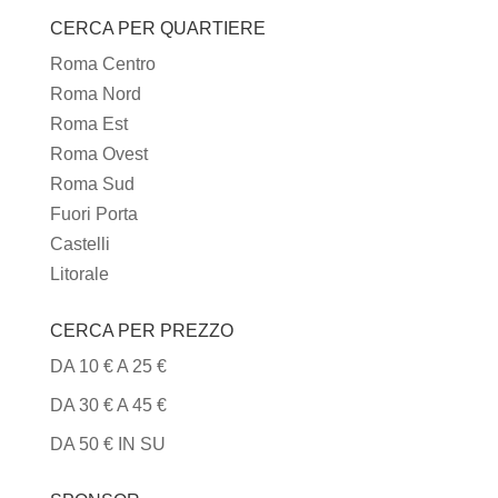
CERCA PER QUARTIERE
TIPI
DI
Roma Centro
CUCINA
Roma Nord
Roma Est
Roma Ovest
Roma Sud
Fuori Porta
Castelli
Litorale
CERCA PER PREZZO
DA 10 € A 25 €
DA 30 € A 45 €
DA 50 € IN SU