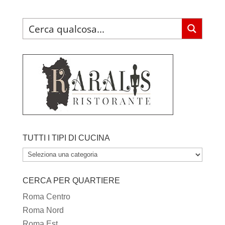
TUTTI I TIPI DI CUCINA
TUTTI
I
CERCA PER QUARTIERE
TIPI
DI
Roma Centro
CUCINA
Roma Nord
Roma Est