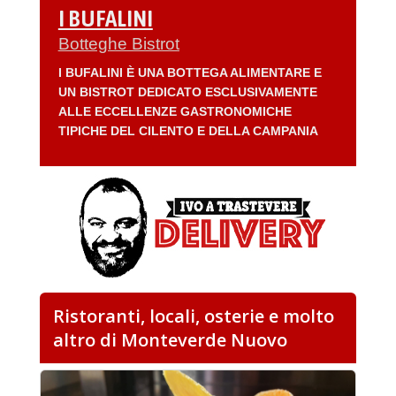
I BUFALINI
Botteghe Bistrot
I BUFALINI È UNA BOTTEGA ALIMENTARE E
UN BISTROT DEDICATO ESCLUSIVAMENTE
ALLE ECCELLENZE GASTRONOMICHE
TIPICHE DEL CILENTO E DELLA CAMPANIA
Ristoranti, locali, osterie e molto
altro di Monteverde Nuovo