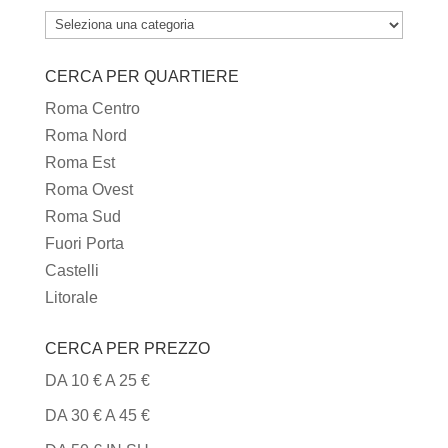
TUTTI
I
CERCA PER QUARTIERE
TIPI
DI
Roma Centro
CUCINA
Roma Nord
Roma Est
Roma Ovest
Roma Sud
Fuori Porta
Castelli
Litorale
CERCA PER PREZZO
DA 10 € A 25 €
DA 30 € A 45 €