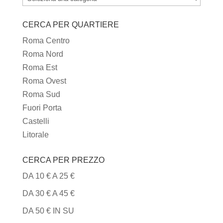
I
CERCA PER QUARTIERE
TIPI
DI
Roma Centro
CUCINA
Roma Nord
Roma Est
Roma Ovest
Roma Sud
Fuori Porta
Castelli
Litorale
CERCA PER PREZZO
DA 10 € A 25 €
DA 30 € A 45 €
DA 50 € IN SU