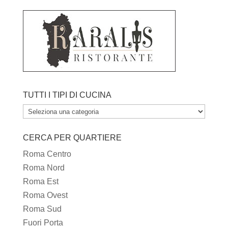
TUTTI I TIPI DI CUCINA
TUTTI
I
CERCA PER QUARTIERE
TIPI
DI
Roma Centro
CUCINA
Roma Nord
Roma Est
Roma Ovest
Roma Sud
Fuori Porta