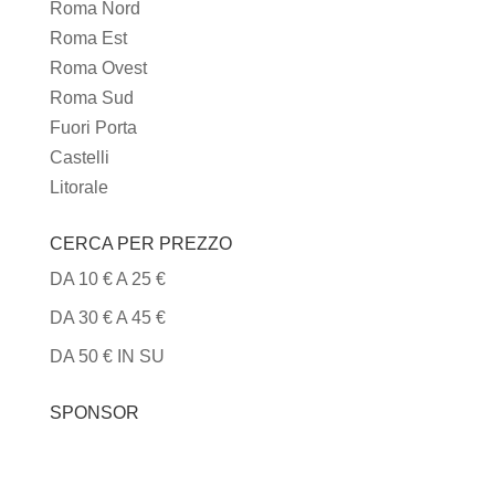
CUCINA
Roma Nord
Roma Est
Roma Ovest
Roma Sud
Fuori Porta
Castelli
Litorale
CERCA PER PREZZO
DA 10 € A 25 €
DA 30 € A 45 €
DA 50 € IN SU
SPONSOR