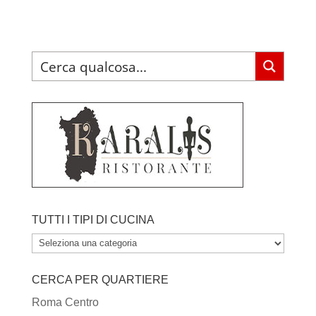
TUTTI I TIPI DI CUCINA
TUTTI
I
CERCA PER QUARTIERE
TIPI
DI
Roma Centro