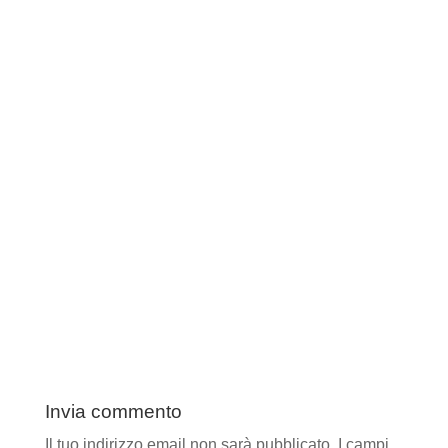
Invia commento
Il tuo indirizzo email non sarà pubblicato.
I campi