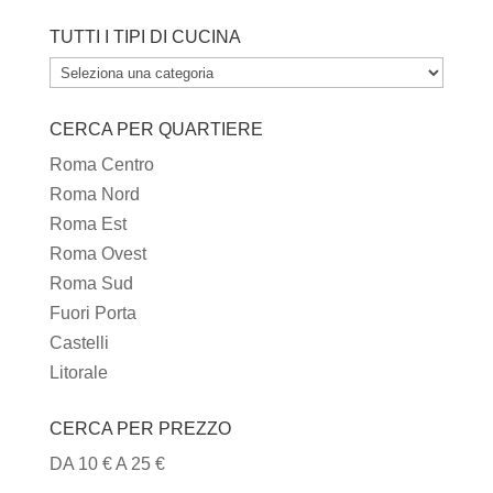
TUTTI I TIPI DI CUCINA
TUTTI
I
CERCA PER QUARTIERE
TIPI
DI
Roma Centro
CUCINA
Roma Nord
Roma Est
Roma Ovest
Roma Sud
Fuori Porta
Castelli
Litorale
CERCA PER PREZZO
DA 10 € A 25 €