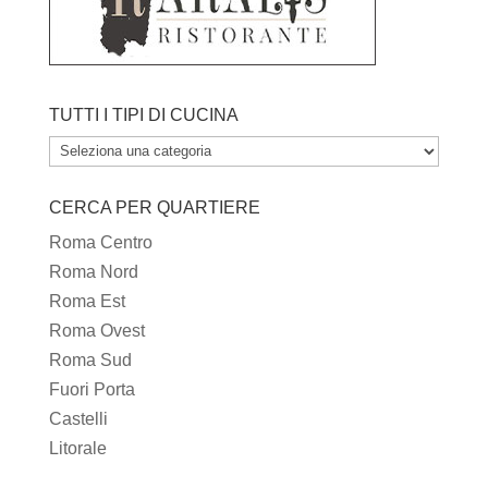
TUTTI I TIPI DI CUCINA
TUTTI
I
CERCA PER QUARTIERE
TIPI
DI
Roma Centro
CUCINA
Roma Nord
Roma Est
Roma Ovest
Roma Sud
Fuori Porta
Castelli
Litorale