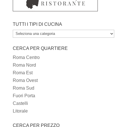
TUTTI I TIPI DI CUCINA
TUTTI
I
CERCA PER QUARTIERE
TIPI
DI
Roma Centro
CUCINA
Roma Nord
Roma Est
Roma Ovest
Roma Sud
Fuori Porta
Castelli
Litorale
CERCA PER PREZZO