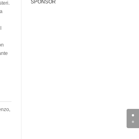
SPONSOR
teri.
la
l
on
ante
enzo,