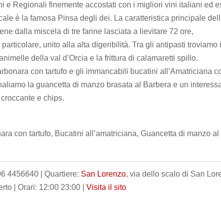
i e Regionali finemente accostati con i migliori vini italiani ed es
ale è la famosa Pinsa degli dei. La caratteristica principale del
ene dalla miscela di tre farine lasciata a lievitare 72 ore,
icolare, unito alla alta digeribilità. Tra gli antipasti troviamo i
imelle della val d’Orcia e la frittura di calamaretti spillo.
carbonara con tartufo e gli immancabili bucatini all’Amatriciana c
naliamo la guancetta di manzo brasata al Barbera e un interess
croccante e chips.
nara con tartufo, Bucatini all’amatriciana, Guancetta di manzo al
06 4456640 | Quartiere:
San Lorenzo
, via dello scalo di San Lor
rto | Orari: 12:00 23:00 |
Visita il sito