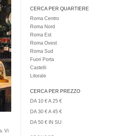
I
CERCA PER QUARTIERE
TIPI
DI
Roma Centro
CUCINA
Roma Nord
Roma Est
Roma Ovest
Roma Sud
Fuori Porta
Castelli
Litorale
CERCA PER PREZZO
DA 10 € A 25 €
DA 30 € A 45 €
DA 50 € IN SU
a. Vi