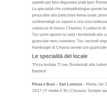
aspetta per farvi degustare piatti tipici Roman
La specialità che contraddistingue questo loc
pinsa oltre alla particolare forma ovale, provi
conferendogli un sapore e una croccantezza part
carpaccio di manzo Chianino, il cartoccio di an
Tra i primi aprono la carta i bombolotti alla 
guanciale nero casertano. Tra i secondi seg
Hamburger di Chiaina servito con guanciale 
Le specialità del locale
“Pizza levitata 72 ore, Bombolotti alla carbo
Barbera”
Pinsa e Buoi – San Lorenzo
– Roma | tel. 
15/17 | P. medio € 30 | Chiusura: Sempre ape