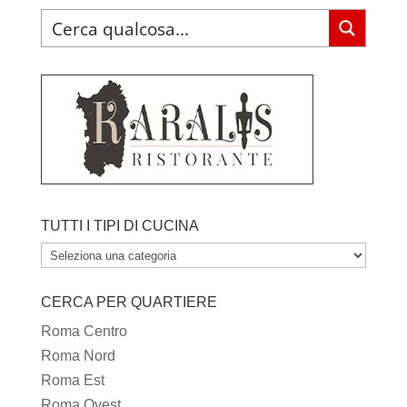
TUTTI I TIPI DI CUCINA
TUTTI
I
CERCA PER QUARTIERE
TIPI
DI
Roma Centro
CUCINA
Roma Nord
Roma Est
Roma Ovest