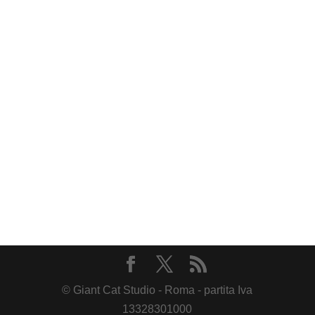
© Giant Cat Studio - Roma - partita Iva
13328301000