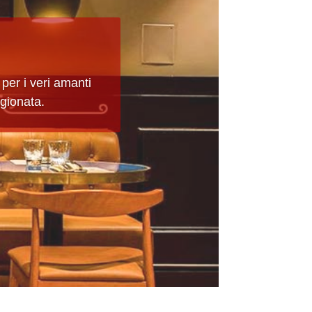
 per i veri amanti
agionata.