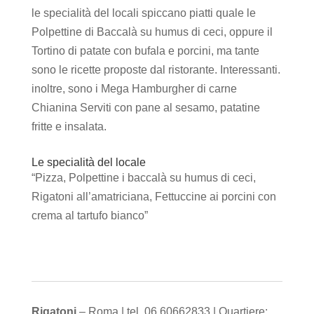
le specialità del locali spiccano piatti quale le
Polpettine di Baccalà su humus di ceci, oppure il
Tortino di patate con bufala e porcini, ma tante
sono le ricette proposte dal ristorante. Interessanti.
inoltre, sono i Mega Hamburgher di carne
Chianina Serviti con pane al sesamo, patatine
fritte e insalata.
Le specialità del locale
“Pizza, Polpettine i baccalà su humus di ceci,
Rigatoni all’amatriciana, Fettuccine ai porcini con
crema al tartufo bianco”
Rigatoni
– Roma | tel. 06 60662833 | Quartiere: