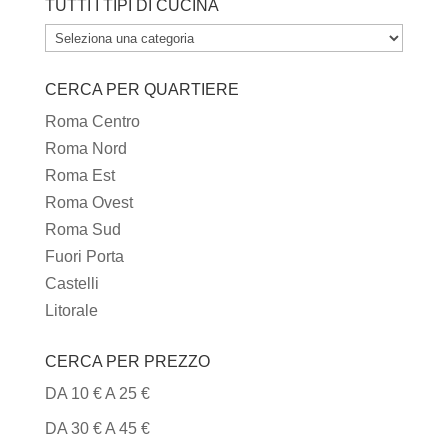
TUTTI I TIPI DI CUCINA
TUTTI
I
CERCA PER QUARTIERE
TIPI
DI
Roma Centro
CUCINA
Roma Nord
Roma Est
Roma Ovest
Roma Sud
Fuori Porta
Castelli
Litorale
CERCA PER PREZZO
DA 10 € A 25 €
DA 30 € A 45 €