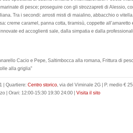
 marinate di pesce; proseguire con gli strozzapreti di Alessio, c
aliana. Tra i secondi: arrosti misti di maialino, abbacchio o vitella
 casa: creme caramel, panna cotta, tiramisù, coppette all’amaretto 
innovate ed accoglienti sale, dalla simpatia e dalla professionali
arello Cacio e Pepe, Saltimbocca alla romana, Frittura di pes
le alla griglia”
 | Quartiere:
Centro storico
, via del Viminale 2G | P. medio € 25
o | Orari: 12:00-15:30 19:30 24:00 |
Visita il sito