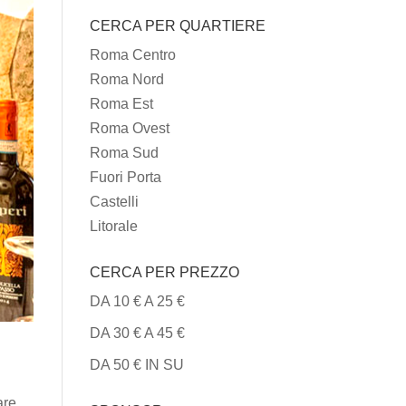
I
CERCA PER QUARTIERE
TIPI
DI
Roma Centro
CUCINA
Roma Nord
Roma Est
Roma Ovest
Roma Sud
Fuori Porta
Castelli
Litorale
CERCA PER PREZZO
DA 10 € A 25 €
DA 30 € A 45 €
DA 50 € IN SU
are