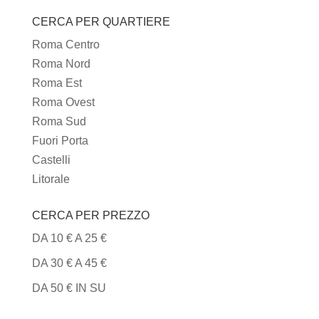
I
CERCA PER QUARTIERE
TIPI
DI
Roma Centro
CUCINA
Roma Nord
Roma Est
Roma Ovest
Roma Sud
Fuori Porta
Castelli
Litorale
CERCA PER PREZZO
DA 10 € A 25 €
DA 30 € A 45 €
DA 50 € IN SU