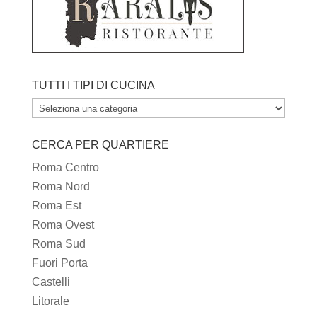
TUTTI I TIPI DI CUCINA
TUTTI
I
CERCA PER QUARTIERE
TIPI
DI
Roma Centro
CUCINA
Roma Nord
Roma Est
Roma Ovest
Roma Sud
Fuori Porta
Castelli
Litorale