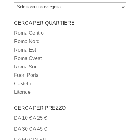
TUTTI
I
CERCA PER QUARTIERE
TIPI
DI
Roma Centro
CUCINA
Roma Nord
Roma Est
Roma Ovest
Roma Sud
Fuori Porta
Castelli
Litorale
CERCA PER PREZZO
DA 10 € A 25 €
DA 30 € A 45 €
DA 50 € IN SU