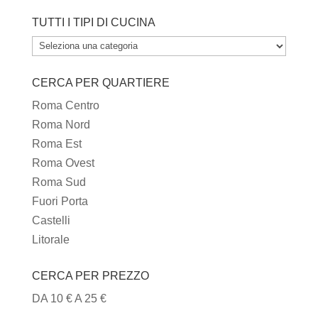
TUTTI I TIPI DI CUCINA
TUTTI
I
CERCA PER QUARTIERE
TIPI
DI
Roma Centro
CUCINA
Roma Nord
Roma Est
Roma Ovest
Roma Sud
Fuori Porta
Castelli
Litorale
CERCA PER PREZZO
DA 10 € A 25 €