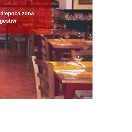
o d’epoca zona
gestivi