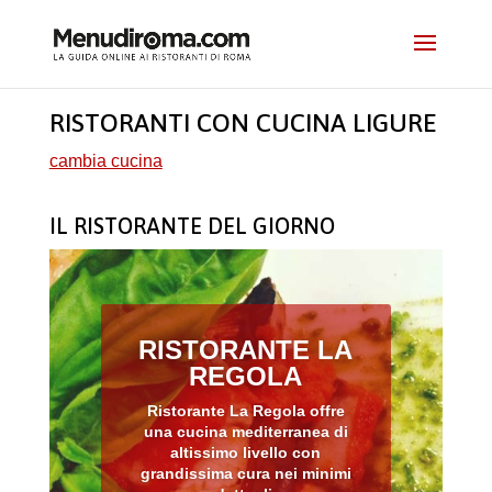
RISTORANTI CON CUCINA LIGURE
cambia cucina
IL RISTORANTE DEL GIORNO
RISTORANTE LA
REGOLA
Ristorante La Regola offre
una cucina mediterranea di
altissimo livello con
grandissima cura nei minimi